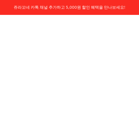
쥬라꼬네 카톡 채널 추가하고 5,000원 할인 혜택을 만나보세요!
회원 가입시, 구매고객 무료배송!
Je la connais
0