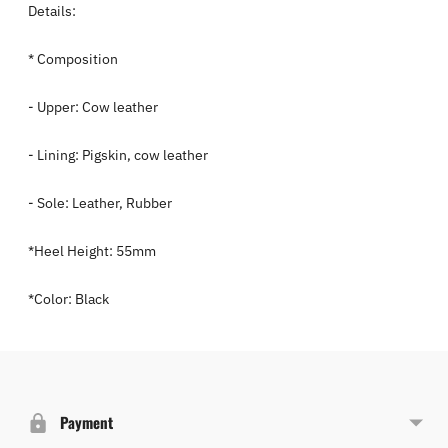
Details:
* Composition
- Upper: Cow leather
- Lining: Pigskin, cow leather
- Sole: Leather, Rubber
*Heel Height: 55mm
*Color: Black
Adding
product
to
Payment
your