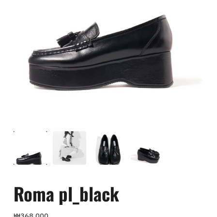
Roma pl_black
Regular
₩368,000